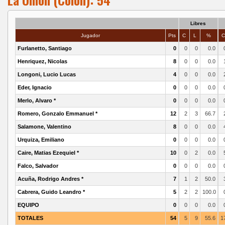
Libres
Jugador
Pts
C
L
%
Furlanetto, Santiago
0
0
0
0.0
Henriquez, Nicolas
8
0
0
0.0
Longoni, Lucio Lucas
4
0
0
0.0
Eder, Ignacio
0
0
0
0.0
Merlo, Alvaro *
0
0
0
0.0
Romero, Gonzalo Emmanuel *
12
2
3
66.7
Salamone, Valentino
8
0
0
0.0
Urquiza, Emiliano
0
0
0
0.0
Caire, Matias Ezequiel *
10
0
2
0.0
Falco, Salvador
0
0
0
0.0
Acuña, Rodrigo Andres *
7
1
2
50.0
Cabrera, Guido Leandro *
5
2
2
100.0
EQUIPO
0
0
0
0.0
TOTALES
54
5
9
55.6
1