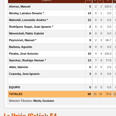
Alonso, Manuel
5
2
2
100.0
Mosley, Latraius Devaris *
14
0
1
0.0
Mainoldi, Leonardo Andres *
12
0
0
0.0
Rodríguez Suppi, Juan Ignacio *
2
0
0
0.0
Mennicheli, Pablo Gabriel
0
0
0
0.0
Peyronnet, Manuel *
9
2
3
66.7
Barbera, Agustin
0
0
0
0.0
Peralta, Jose Antonio
10
4
4
100.0
Sanchez, Rodrigo Hernan *
13
7
9
77.8
Allier, Valentin
0
0
0
0.0
Copesky, Jose Ignacio
3
0
0
0.0
EQUIPO
0
0
0
0.0
TOTALES
68
15
19
78.9
1
Director Técnico:
Morla, Gustavo
La Unión (Colón): 54