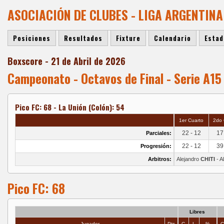
ASOCIACIÓN DE CLUBES - LIGA ARGENTIN
Posiciones
Resultados
Fixture
Calendario
Estad
Boxscore - 21 de Abril de 2026
Campeonato - Octavos de Final - Serie A15 
Pico FC: 68 - La Unión (Colón): 54
1er Cuarto
2do 
22 - 12
17
Parciales:
22 - 12
39
Progresión:
Arbitros:
Alejandro
CHITI
- A
Pico FC: 68
Libres
Jugador
Pts
C
L
%