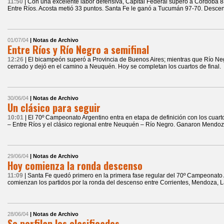
11:50
| Con una excelente labor defensiva, Capital Federal superó a Córdoba 83-
Entre Ríos. Acosta metió 33 puntos. Santa Fe le ganó a Tucumán 97-70. Desce
01/07/04
| Notas de Archivo
Entre Ríos y Río Negro a semifinal
12:26
| El bicampeón superó a Provincia de Buenos Aires; mientras que Río Neg
cerrado y dejó en el camino a Neuquén. Hoy se completan los cuartos de final.
30/06/04
| Notas de Archivo
Un clásico para seguir
10:01
| El 70º Campeonato Argentino entra en etapa de definición con los cuar
– Entre Ríos y el clásico regional entre Neuquén – Río Negro. Ganaron Mendoz
29/06/04
| Notas de Archivo
Hoy comienza la ronda descenso
11:09
| Santa Fe quedó primero en la primera fase regular del 70º Campeonato
comienzan los partidos por la ronda del descenso entre Corrientes, Mendoza, 
28/06/04
| Notas de Archivo
Se perfilan los clasificados