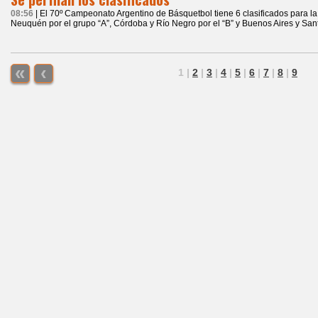
08:56
| El 70º Campeonato Argentino de Básquetbol tiene 6 clasificados para l
Neuquén por el grupo “A”, Córdoba y Río Negro por el “B” y Buenos Aires y Sant
«
‹
1
|
2
|
3
|
4
|
5
|
6
|
7
|
8
|
9