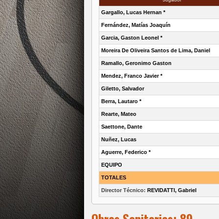
Gargallo, Lucas Hernan *
Fernández, Matías Joaquín
Garcia, Gaston Leonel *
Moreira De Oliveira Santos de Lima, Daniel
Ramallo, Geronimo Gaston
Mendez, Franco Javier *
Giletto, Salvador
Berra, Lautaro *
Rearte, Mateo
Saettone, Dante
Nuñez, Lucas
Aguerre, Federico *
EQUIPO
TOTALES
Director Técnico:
REVIDATTI, Gabriel
Obras Sanitarias: 89