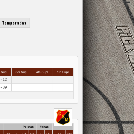
Temporadas
 Supl.
3er Supl.
4to Supl.
5to Supl.
 - 12
 - 89
Pelotas
Faltas
T
As
Bl
Pe
Re
FP
FR
TJ
Val