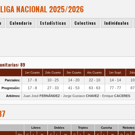
 LIGA NACIONAL 2025/2026
e
Calendario
Estadísticas
Colectivas
Individuales
anitarias: 89
1er Cuarto
2do Cuarto
3er Cuarto
4to Cuarto
1er Supl.
2do
17 - 8
10 - 25
14 - 20
22 - 10
14 - 14
10
Parciales:
17 - 8
27 - 33
41 - 53
63 - 63
77 - 77
87
Progresión:
Arbitros:
Juan José
FERNÁNDEZ
- Jorge Gustavo
CHAVEZ
- Enrique
CACERES
87
Libres
Dobles
Triples
Cancha
Rebotes
Pts
C
L
%
C
L
%
C
L
%
C
L
%
D
O