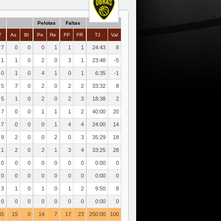
Pelotas
Faltas
T
As
Bl
Pe
Re
FP
FR
TJ
Val
7
0
0
0
1
1
1
24:43
8
1
1
0
2
0
3
1
23:48
-5
0
1
0
4
1
0
1
6:35
-1
5
7
0
2
0
2
2
33:32
8
5
1
0
2
0
2
3
18:38
2
7
0
0
1
1
1
2
40:00
20
7
0
0
0
1
4
4
24:00
14
9
2
0
0
2
0
3
35:29
18
1
2
0
2
1
3
4
33:25
28
0
0
0
0
0
0
0
0:00
0
0
0
0
0
0
0
0
0:00
0
3
1
0
1
0
1
2
9:50
8
0
0
0
0
0
0
0
0:00
0
45
15
0
14
7
17
23
250:00
100