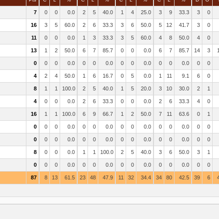
7
0
0
0.0
2
5
40.0
1
4
25.0
3
9
33.3
3
0
16
3
5
60.0
2
6
33.3
3
6
50.0
5
12
41.7
3
0
11
0
0
0.0
1
3
33.3
3
5
60.0
4
8
50.0
4
0
13
1
2
50.0
6
7
85.7
0
0
0.0
6
7
85.7
14
3
0
0
0
0.0
0
0
0.0
0
0
0.0
0
0
0.0
0
0
4
2
4
50.0
1
6
16.7
0
5
0.0
1
11
9.1
6
0
8
1
1
100.0
2
5
40.0
1
5
20.0
3
10
30.0
2
1
4
0
0
0.0
2
6
33.3
0
0
0.0
2
6
33.3
4
0
16
1
1
100.0
6
9
66.7
1
2
50.0
7
11
63.6
0
1
0
0
0
0.0
0
0
0.0
0
0
0.0
0
0
0.0
0
0
0
0
0
0.0
0
0
0.0
0
0
0.0
0
0
0.0
0
0
8
0
0
0.0
1
1
100.0
2
5
40.0
3
6
50.0
3
1
0
0
0
0.0
0
0
0.0
0
0
0.0
0
0
0.0
0
0
87
8
13
61.5
23
48
47.9
11
32
34.4
34
80
42.5
39
6