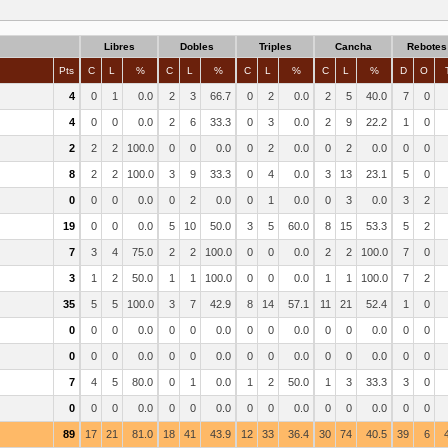
Libres
Dobles
Triples
Cancha
Rebotes
Pts
C
L
%
C
L
%
C
L
%
C
L
%
D
O
4
0
1
0.0
2
3
66.7
0
2
0.0
2
5
40.0
7
0
4
0
0
0.0
2
6
33.3
0
3
0.0
2
9
22.2
1
0
2
2
2
100.0
0
0
0.0
0
2
0.0
0
2
0.0
0
0
8
2
2
100.0
3
9
33.3
0
4
0.0
3
13
23.1
5
0
0
0
0
0.0
0
2
0.0
0
1
0.0
0
3
0.0
3
2
19
0
0
0.0
5
10
50.0
3
5
60.0
8
15
53.3
5
2
7
3
4
75.0
2
2
100.0
0
0
0.0
2
2
100.0
7
0
3
1
2
50.0
1
1
100.0
0
0
0.0
1
1
100.0
7
2
35
5
5
100.0
3
7
42.9
8
14
57.1
11
21
52.4
1
0
0
0
0
0.0
0
0
0.0
0
0
0.0
0
0
0.0
0
0
0
0
0
0.0
0
0
0.0
0
0
0.0
0
0
0.0
0
0
7
4
5
80.0
0
1
0.0
1
2
50.0
1
3
33.3
3
0
0
0
0
0.0
0
0
0.0
0
0
0.0
0
0
0.0
0
0
89
17
21
81.0
18
41
43.9
12
33
36.4
30
74
40.5
39
6