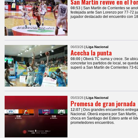
San Martín revive en el Fo
08:53
| San Martín de Corrientes se anot
festejada ante San Lorenzo por 77-72 j
jugador destacado del encuentro con 18
06/03/26
| Liga Nacional
Acecha la punta
08:00
| Oberá TC suma y crece. Se ubica
concretar los partidos de local, se qued
superó a San Martín de Corrientes 73-6
05/03/26
| Liga Nacional
Promesa de gran jornada
12:07
| Dos grandes encuentros entrega 
Nacional. Oberá espera por San Martín,
choca en Santiago del Estero ante el lí
prometedores encuentros.