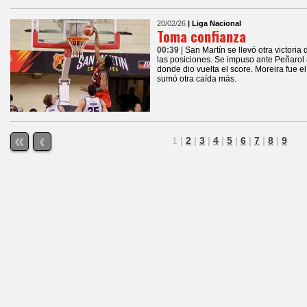
20/02/26
| Liga Nacional
Toma confianza
00:39
| San Martín se llevó otra victori
las posiciones. Se impuso ante Peñarol 
donde dio vuelta el score. Moreira fue 
sumó otra caída más.
«
‹
1
|
2
|
3
|
4
|
5
|
6
|
7
|
8
|
9