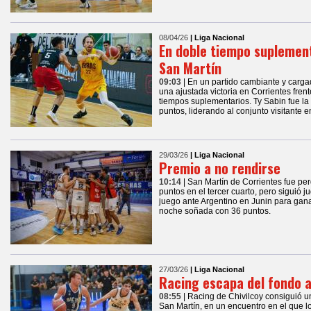
08/04/26
| Liga Nacional
En doble tiempo suplement
San Martín
09:03
| En un partido cambiante y carg
una ajustada victoria en Corrientes frent
tiempos suplementarios. Ty Sabin fue la
puntos, liderando al conjunto visitante en
29/03/26
| Liga Nacional
Premio a no rendirse
10:14
| San Martín de Corrientes fue per
puntos en el tercer cuarto, pero siguió j
juego ante Argentino en Junin para gan
noche soñada con 36 puntos.
27/03/26
| Liga Nacional
Racing escapa del fondo a
08:55
| Racing de Chivilcoy consiguió un
San Martín, en un encuentro en el que lo