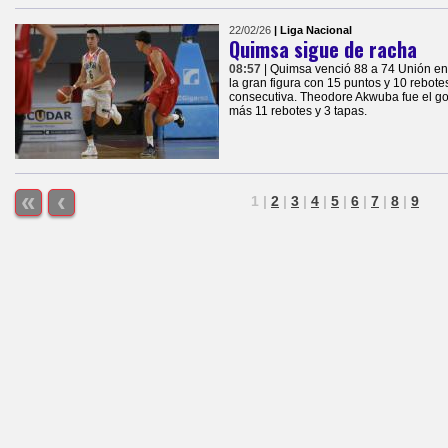
22/02/26
| Liga Nacional
Quimsa sigue de racha
08:57
| Quimsa venció 88 a 74 Unión e
la gran figura con 15 puntos y 10 rebote
consecutiva. Theodore Akwuba fue el go
más 11 rebotes y 3 tapas.
«
‹
1
|
2
|
3
|
4
|
5
|
6
|
7
|
8
|
9