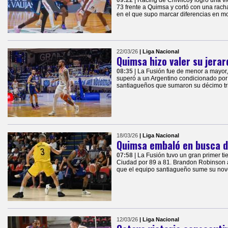
09:22
| Racing de Chivilcoy logró una vi
73 frente a Quimsa y cortó con una racha 
en el que supo marcar diferencias en m
22/03/26
| Liga Nacional
Quimsa hizo valer su jerar
08:35
| La Fusión fue de menor a mayor, 
superó a un Argentino condicionado por 
santiagueños que sumaron su décimo triu
18/03/26
| Liga Nacional
Quimsa embaló en busca d
07:58
| La Fusión tuvo un gran primer t
Ciudad por 89 a 81. Brandon Robinson a
que el equipo santiagueño sume su noven
12/03/26
| Liga Nacional