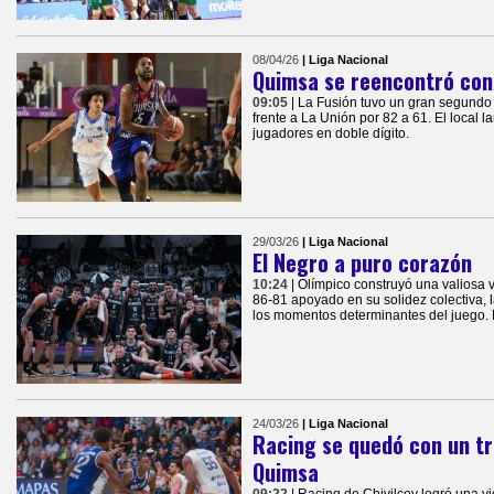
08/04/26
| Liga Nacional
Quimsa se reencontró con 
09:05
| La Fusión tuvo un gran segundo
frente a La Unión por 82 a 61. El local la
jugadores en doble dígito.
29/03/26
| Liga Nacional
El Negro a puro corazón
10:24
| Olímpico construyó una valiosa v
86-81 apoyado en su solidez colectiva, l
los momentos determinantes del juego. 
24/03/26
| Liga Nacional
Racing se quedó con un tr
Quimsa