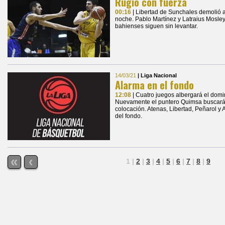
Rugió con fuerza
00:16
| Libertad de Sunchales demolió a
noche. Pablo Martínez y Latraius Mosley
bahienses siguen sin levantar.
14/03/21
| Liga Nacional
Alarma en el fondo
12:08
| Cuatro juegos albergará el domi
Nuevamente el puntero Quimsa buscará o
colocación. Atenas, Libertad, Peñarol y 
del fondo.
«
‹
1
|
2
|
3
|
4
|
5
|
6
|
7
|
8
|
9