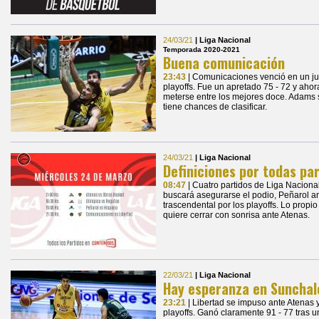
24/03/21
| Liga Nacional
Temporada 2020-2021
Buena comunicación
23:43
| Comunicaciones venció en un jue
playoffs. Fue un apretado 75 - 72 y ahor
meterse entre los mejores doce. Adams s
tiene chances de clasificar.
24/03/21
| Liga Nacional
Definiciones por todas pa
08:47
| Cuatro partidos de Liga Nacion
buscará asegurarse el podio, Peñarol a
trascendental por los playoffs. Lo prop
quiere cerrar con sonrisa ante Atenas.
22/03/21
| Liga Nacional
Hay esperanza en Sunchal
23:21
| Libertad se impuso ante Atenas 
playoffs. Ganó claramente 91 - 77 tras