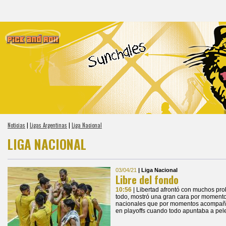
Noticias
|
Ligas Argentinas
|
Liga Nacional
LIGA NACIONAL
03/04/21
| Liga Nacional
Libre del fondo
10:56
| Libertad afrontó con muchos pro
todo, mostró una gran cara por momentos
nacionales que por momentos acompañar
en playoffs cuando todo apuntaba a pe