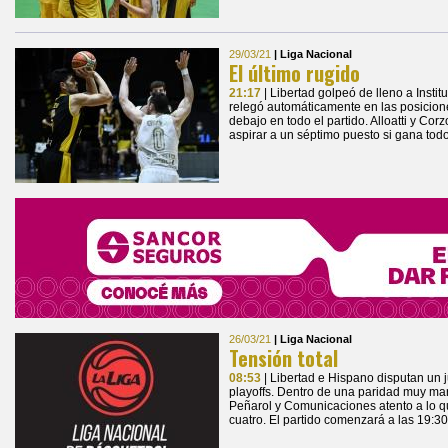
29/03/21
| Liga Nacional
El último rugido
21:17
| Libertad golpeó de lleno a Instit
relegó automáticamente en las posicione
debajo en todo el partido. Alloatti y Cor
aspirar a un séptimo puesto si gana todo 
26/03/21
| Liga Nacional
Tensión total
08:53
| Libertad e Hispano disputan un j
playoffs. Dentro de una paridad muy ma
Peñarol y Comunicaciones atento a lo q
cuatro. El partido comenzará a las 19:30