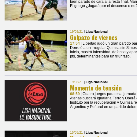
bien parado de cara a la recta final. M
El griego ¿Jugará por el descenso o no
19/03/21
| Liga Nacional
Golpazo de viernes
17:54
| Libertad jugó un gran partido pa
Derrotó a un irregular Quimsa sin Simpso
inicio, mostró intensidad, defensa y ap
pts, determinantes para un triunfazo.
19/03/21
| Liga Nacional
Momento de tensión
08:59
| Cuatro juegos para esta jornada
Atenas buscará igualar a Ferro y Oberá e
Instituto por la recuperación y Quimsa r
Argentino y Peñarol en un partido deter
15/03/21
| Liga Nacional