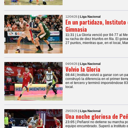
12/04/26
| Liga Nacional
En un partidazo, Instituto
Gimnasia
11:31
| La Gloria venció por 84-77 al 
su racha de diez triunfos en fila. El gol
27 puntos, mientras que, en el local, Ma
04/04/26
| Liga Nacional
Volvio la Gloria
08:44
| Instituto volvió a ganar con un 
construyó la diferencia en el primer tie
en el tercero y terminó imponiéndose 83
local.
29/03/26
| Liga Nacional
Una noche gloriosa de Peñ
23:05
| Peñarol no detiene su marcha po
equipo encumbrado. Superó a Instituto 