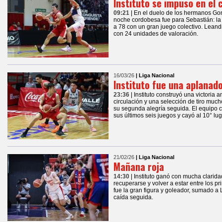
Instituto se impuso en el
09:21
| En el duelo de los hermanos Gon
noche cordobesa fue para Sebastián: la
a 78 con un gran juego colectivo. Leand
con 24 unidades de valoración.
16/03/26
| Liga Nacional
Instituto fue una aplanad
23:36
| Instituto construyó una victoria
circulación y una selección de tiro mu
su segunda alegría seguida. El equipo c
sus últimos seis juegos y cayó al 10° lug
21/02/26
| Liga Nacional
Mañana roja
14:30
| Instituto ganó con mucha clarid
recuperarse y volver a estar entre los p
fue la gran figura y goleador, sumado a
caída seguida.