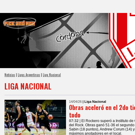
Noticias
|
Ligas Argentinas
|
Liga Nacional
LIGA NACIONAL
14/04/26
| Liga Nacional
Obras aceleró en el 2do t
todo
07:32
| El Rockero superó a Instituto d
del Rock. Obras ganó 51-36 el segundo t
Sabin (18 puntos), Andrew Corum (14) y
máximos anotadores en el local.