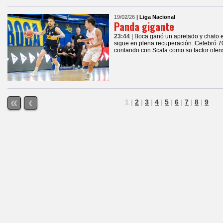
19/02/26
| Liga Nacional
Panda gigante
23:44
| Boca ganó un apretado y chato en
sigue en plena recuperación. Celebró 7
contando con Scala como su factor ofens
«
‹
1
|
2
|
3
|
4
|
5
|
6
|
7
|
8
|
9