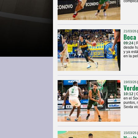
complica
21/03/26
Boca 
09:24
| 
desde ha
y ya est
en la pe
19/03/26
Verde
10:12
| 
en el So
puntos, 
Sexta vi
15/03/26