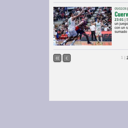
05/02/26
Cuerv
23:01
| 
un juego
con un s
sumado a
«
‹
1
|
Página Principal
|
Atenas
|
Noticias
|
© COPYRIGHTS 2013 • Todos los derechos 