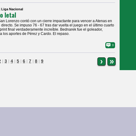
| Liga Nacional
o letal
San Lorenzo contó con un cierre impactante para vencer a Atenas en
 directo. Se impuso 76 - 67 tras dar vuelta el juego en el último cuarto
print final verdaderamente increíble. Bednarek fue el goleador,
 los aportes de Pérez y Cardo. El repaso.
0
›
»
2
|
3
|
4
|
5
|
6
|
7
|
8
|
9
Galería de Fotos
reservados