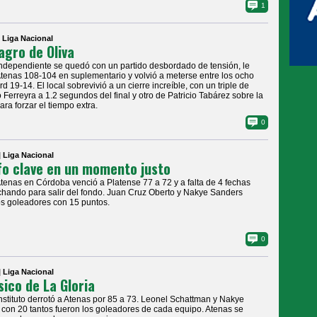
1
| Liga Nacional
lagro de Oliva
Independiente se quedó con un partido desbordado de tensión, le
tenas 108-104 en suplementario y volvió a meterse entre los ocho
d 19-14. El local sobrevivió a un cierre increíble, con un triple de
 Ferreyra a 1.2 segundos del final y otro de Patricio Tabárez sobre la
ara forzar el tiempo extra.
0
| Liga Nacional
fo clave en un momento justo
Atenas en Córdoba venció a Platense 77 a 72 y a falta de 4 fechas
chando para salir del fondo. Juan Cruz Oberto y Nakye Sanders
os goleadores con 15 puntos.
0
| Liga Nacional
ásico de La Gloria
Instituto derrotó a Atenas por 85 a 73. Leonel Schattman y Nakye
con 20 tantos fueron los goleadores de cada equipo. Atenas se