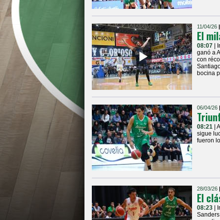
11/04/26
El mi
08:07
| 
ganó a A
con récor
Santiago
bocina p
06/04/26
Triun
08:21
| 
sigue lu
fueron l
28/03/26
El cl
08:23
| 
Sanders 