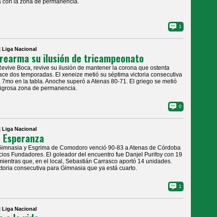
 con la zona de permanencia.
1
| Liga Nacional
rearma su ilusión de tricampeonato
Revive Boca, revive su ilusión de mantener la corona que ostenta
ce dos temporadas. El xeneize metió su séptima victoria consecutiva
á 7mo en la tabla. Anoche superó a Atenas 80-71. El griego se metió
ligrosa zona de permanencia.
0
| Liga Nacional
 Esperanza
Gimnasia y Esgrima de Comodoro venció 90-83 a Atenas de Córdoba
cios Fundadores. El goleador del encuentro fue Danjel Purifoy con 19
mientras que, en el local, Sebastián Carrasco aportó 14 unidades.
ctoria consecutiva para Gimnasia que ya está cuarto.
1
| Liga Nacional