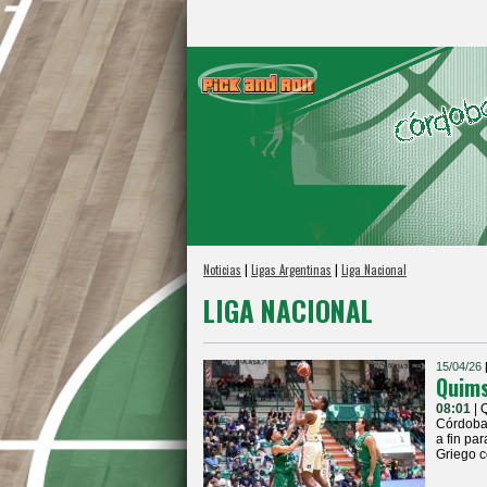
Noticias
|
Ligas Argentinas
|
Liga Nacional
LIGA NACIONAL
15/04/26
Quims
08:01
| 
Córdoba 
a fin pa
Griego c