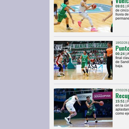
Vuelt
09:01
| 
de cinco
lluvia d
permane
18/02/26
Punto
00:24
| 
final cla
de Sande
baja.
07/02/26
Recup
15:51
| 
en la co
aplastan
como eje