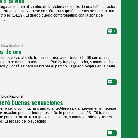
a a la vida
Regatas retomó el camino de la victoria después de una inédita racha
 derrotas en fila. Anoche en Córdoba superó a Atenas 98-90 con una
e triples (14/29). El griego quedó comprometido con la zona de
ncia.
1
| Liga Nacional
s de oro
Atenas volvió al éxito tras imponerse ante Unión 76 - 69 con un sprint
ve dentro de una paridad total. Purifoy fue el goleador, sumado al final
rs y González para destrabar el partido. El griego respira en la parte
0
| Liga Nacional
eró buenas sensaciones
Ferro ganó con mucha claridad ante Atenas para nuevamente meterse
nversación por el primer puesto. Se impuso de local 93 - 79 tras una
te primera mitad. Rodríguez fue la figura, sumado a Piñero y Torresi
s. El repaso de lo sucedido
0