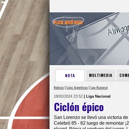
MULTIMEDIA
COME
NOTA
Noticias
|
Ligas Argentinas
|
Liga Nacional
18/02/2024 23:52
| Liga Nacional
Ciclón épico
San Lorenzo se llevó una victoria de
Celebró 85 - 82 luego de remontar ¡21 
récord. Pérez el verdugo del juego. U