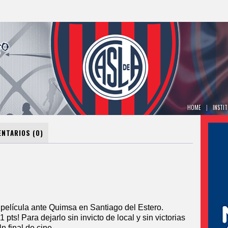
HOME
|
INSTI
NTARIOS (0)
 película ante Quimsa en Santiago del Estero.
pts! Para dejarlo sin invicto de local y sin victorias
n final de cine.