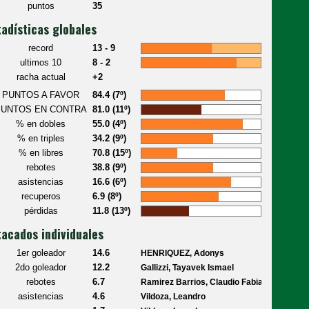
puntos
35
tadísticas globales
record
13 - 9
ultimos 10
8 - 2
racha actual
+2
PUNTOS A FAVOR
84.4 (7º)
PUNTOS EN CONTRA
81.0 (11º)
% en dobles
55.0 (4º)
% en triples
34.2 (9º)
% en libres
70.8 (15º)
rebotes
38.8 (9º)
asistencias
16.6 (6º)
recuperos
6.9 (8º)
pérdidas
11.8 (13º)
acados individuales
1er goleador
14.6
HENRIQUEZ, Adonys
2do goleador
12.2
Gallizzi, Tayavek Ismael
rebotes
6.7
Ramirez Barrios, Claudio Fabian
asistencias
4.6
Vildoza, Leandro