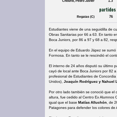
1.3
Chourio, Pedro Javier
partidos
76
Regatas (C)
Estudiantes viene de una seguidilla de c
Obras Sanitarias por 66 a 63. En tanto e
Boca Juniors, por 86 a 97 y 68 a 82, res
En el equipo de Eduardo Jápez se sumó
Formosa. En tanto se le rescindió el con
El interno de 24 años disputó su último 
cayó de local ante Boca Juniors por 82 a 
profesional de Estudiantes de Concordia
Unidos),
Joaquín Rodríguez y Nahuel 
Por otro lado también se conoció que el
altura, fue cedido al Centro Ex Alumnos
igual que el base
Matías Alluchón
, de 
Patagones para defender los colores de 