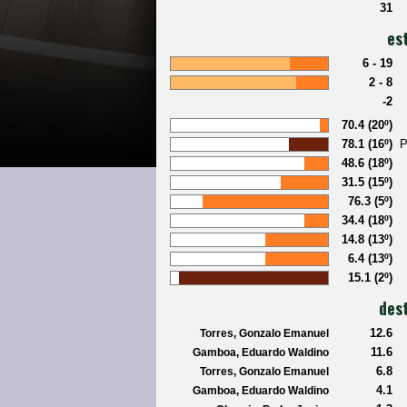
31
es
6 - 19
2 - 8
-2
70.4 (20º)
78.1 (16º)
48.6 (18º)
31.5 (15º)
76.3 (5º)
34.4 (18º)
14.8 (13º)
6.4 (13º)
15.1 (2º)
dest
12.6
Torres, Gonzalo Emanuel
11.6
Gamboa, Eduardo Waldino
6.8
Torres, Gonzalo Emanuel
4.1
Gamboa, Eduardo Waldino