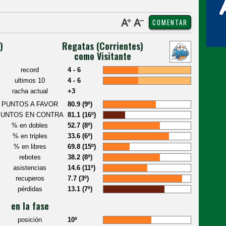
)
Regatas (Corrientes)
como Visitante
record
4 - 6
ultimos 10
4 - 6
racha actual
+3
PUNTOS A FAVOR
80.9 (9º)
PUNTOS EN CONTRA
81.1 (16º)
% en dobles
52.7 (8º)
% en triples
33.6 (6º)
% en libres
69.8 (15º)
rebotes
38.2 (8º)
asistencias
14.6 (11º)
recuperos
7.7 (3º)
pérdidas
13.1 (7º)
en la fase
posición
10º