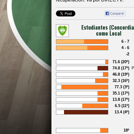
Estudiantes (Concordia
como Local
6 - 7
4 - 6
-2
71.6 (20º)
74.8 (17º)
46.8 (19º)
32.3 (16º)
77.3 (3º)
35.1 (17º)
13.8 (17º)
6.5 (11º)
13.4 (4º)
18º