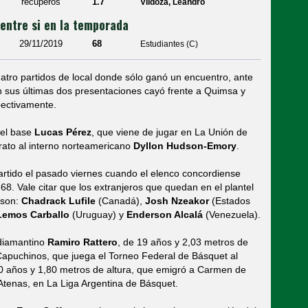
recuperos
1.7
Vildoza, Leandro
 entre si en la temporada
29/11/2019
68
Estudiantes (C)
uatro partidos de local donde sólo ganó un encuentro, ante
n sus últimas dos presentaciones cayó frente a Quimsa y
pectivamente.
 el base
Lucas Pérez
, que viene de jugar en La Unión de
trato al interno norteamericano
Dyllon Hudson-Emory
.
partido el pasado viernes cuando el elenco concordiense
68. Vale citar que los extranjeros que quedan en el plantel
 son:
Chadrack Lufile
(Canadá),
Josh Nzeakor
(Estados
Lemos Carballo
(Uruguay) y
Enderson Alcalá
(Venezuela).
 diamantino
Ramiro Rattero
, de 19 años y 2,03 metros de
 Capuchinos, que juega el Torneo Federal de Básquet al
20 años y 1,80 metros de altura, que emigró a Carmen de
Atenas, en La Liga Argentina de Básquet.