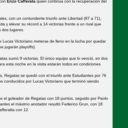
 con
Enzo Cafferata
quien continúa con la recuperación del
es, con un contundente triunfo ante Libertad (87 a 71),
 y elevar su récord a 14 victorias frente a un rival que
s dos lugares.
e Lucas Victoriano meterse de lleno en la lucha por quedar
ue jugarán playoffs).
as sumó 9 victorias. El único equipo que lo venció, en dos
ra esta noche en la visita estarán todos en condiciones.
s, Regatas se quedó con el triunfo ante Estudiantes por 76
os conducidos por Lucas Victoriano que terminó siendo
e el goleador de Regatas con 18 puntos, seguido por Paolo
iantes el máximo anotador resultó Federico Grun, con 18
fferatta con 12.